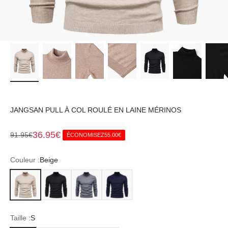
JANGSAN PULL À COL ROULÉ EN LAINE MÉRINOS
Prix de vente
36.95€
Prix normal
91.95€
ÉCONOMISEZ
55.00€
Couleur :
Beige
Beige
Noir
Gris
Marine
Taille :
S