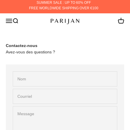
Passer au contenu
SUMMER SALE : UP TO 60% OFF
FREE WORLDWIDE SHIPPING OVER €100
PARIJAN
MENU
Rechercher
Panier
Contactez-nous
Avez-vous des questions ?
Nom
Courriel
Message