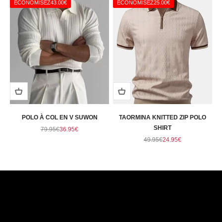
Γ
ÉCONOMISEZ
43.00€
ÉCONOMISEZ
25.00€
POLO À COL EN V SUWON
TAORMINA KNITTED ZIP POLO
Prix normal
Prix de vente
SHIRT
79.95€
36.95€
Prix normal
Prix de vente
49.95€
24.95€