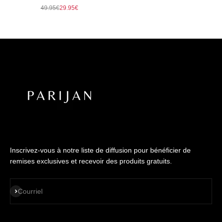
Γ
Prix normal
Prix de vente
49.95€
29.95€
Inscrivez-vous à notre liste de diffusion pour bénéficier de
remises exclusives et recevoir des produits gratuits.
S'ABONNER
Courriel