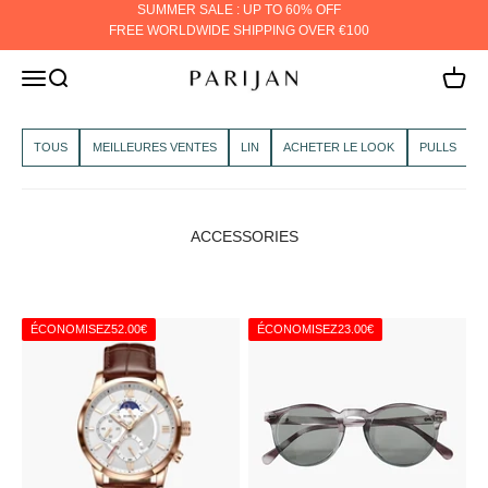
Passer au contenu
SUMMER SALE : UP TO 60% OFF
FREE WORLDWIDE SHIPPING OVER €100
PARIJAN
MENU
Rechercher
Panier
TOUS
MEILLEURES VENTES
LIN
ACHETER LE LOOK
PULLS
ACCESSORIES
ÉCONOMISEZ
52.00€
ÉCONOMISEZ
23.00€