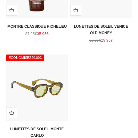
MONTRE CLASSIQUE RICHELIEU
LUNETTES DE SOLEIL VENICE
Prix normal
Prix de vente
OLD MONEY
87.95€
35.95€
Prix normal
Prix de vente
52.95€
29.95€
ÉCONOMISEZ
20.00€
LUNETTES DE SOLEIL MONTE
CARLO