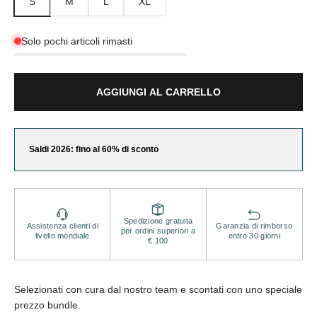
S
M
L
XL
Solo pochi articoli rimasti
AGGIUNGI AL CARRELLO
Saldi 2026: fino al 60% di sconto
Spedizione gratuita
Assistenza clienti di
Garanzia di rimborso
per ordini superiori a
livello mondiale
entro 30 giorni
€ 100
Selezionati con cura dal nostro team e scontati con uno speciale
prezzo bundle.