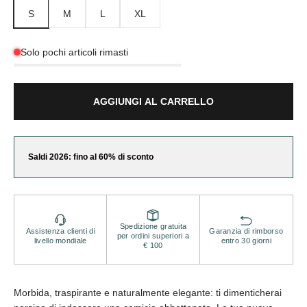
S
M
L
XL
Solo pochi articoli rimasti
AGGIUNGI AL CARRELLO
Saldi 2026: fino al 60% di sconto
Spedizione gratuita
Assistenza clienti di
Garanzia di rimborso
per ordini superiori a
livello mondiale
entro 30 giorni
€ 100
Morbida, traspirante e naturalmente elegante: ti dimenticherai