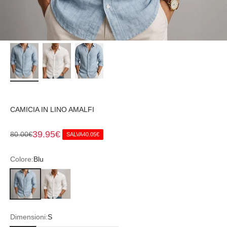
CAMICIA IN LINO AMALFI
Prezzo di vendita
39.95€
Prezzo normale
80.00€
SALVA
40.05€
Colore:
Blu
Blu
Bianco
Dimensioni:
S