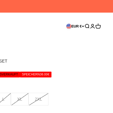
EUR €
Suche
Anmelden
Warenkor
SET
reis
SVERKAUFT
SPEICHERN
36.00€
L
XL
2XL