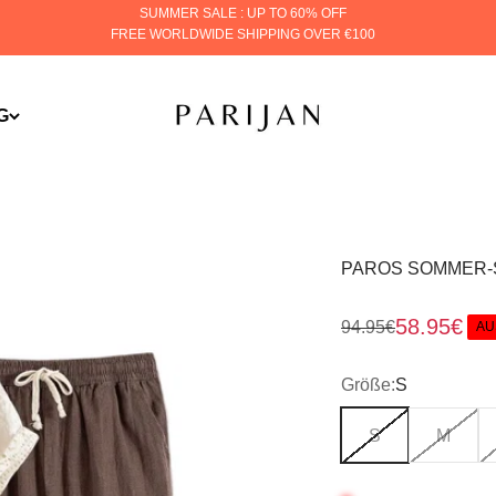
SUMMER SALE : UP TO 60% OFF
FREE WORLDWIDE SHIPPING OVER €100
PARIJAN
G
PAROS SOMMER-
Verkaufsp
58.95€
Normaler Preis
94.95€
AU
Größe:
S
S
M